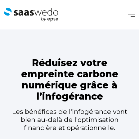
O
p
e
n
M
e
n
u
Réduisez votre
empreinte carbone
numérique grâce à
l’infogérance
Les bénéfices de l'infogérance vont
bien au-delà de l'optimisation
financière et opérationnelle.