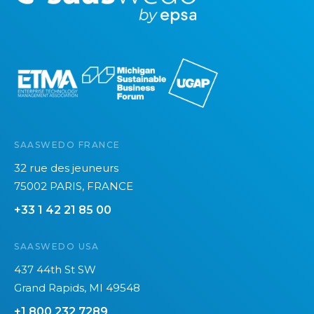
o
r
e
SAASWEDO FRANCE
32 rue des jeuneurs
75002 PARIS, FRANCE
+33 1 42 21 85 00
SAASWEDO USA
437 44th St SW
Grand Rapids, MI 49548
+1 800 232 7289