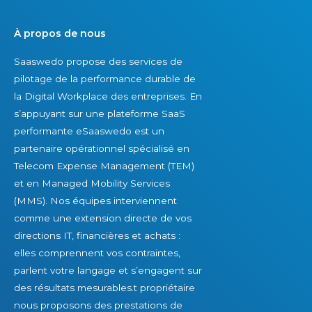
S
e
l
e
s
e
À propos de nous
n
f
?
Saaswedo propose des services de
i
e
pilotage de la performance durable de
o
m
la Digital Workplace des entreprises. En
r
m
s’appuyant sur une plateforme SaaS
S
e
performante eSaaswedo est un
a
s
partenaire opérationnel spécialisé en
l
a
Telecom Expense Management (TEM)
e
u
et en Managed Mobility Services
s
x
(MMS). Nos équipes interviennent
E
É
comme une extension directe de vos
x
t
directions IT, financières et achats :
e
a
elles comprennent vos contraintes,
c
t
parlent votre langage et s’engagent sur
u
s
des résultats mesurables.t propriétaire
t
-
nous proposons des prestations de