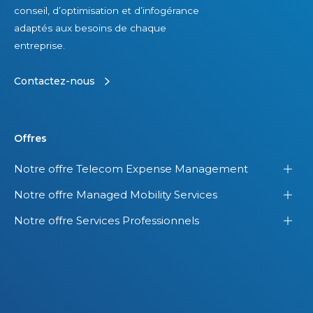
i
U
conseil, d’optimisation et d’infogérance
v
n
adaptés aux besoins de chaque
e
i
entreprise.
U
s
S
.
Contactez-nous
A
Offres
Notre offre Telecom Expense Management
Notre offre Managed Mobility Services
Notre offre Services Professionnels