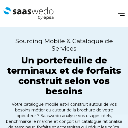
O
p
e
n
M
e
Sourcing Mobile & Catalogue de
n
u
Services
Un portefeuille de
terminaux et de forfaits
construit selon vos
besoins
Votre catalogue mobile est-il construit autour de vos
besoins métier ou autour de la brochure de votre
opérateur ? Saaswedo analyse vos usages réels,
benchmarke le marché et conçoit un catalogue rationalisé
de terminaux, forfaits et accessoires qui réduit les coûts,