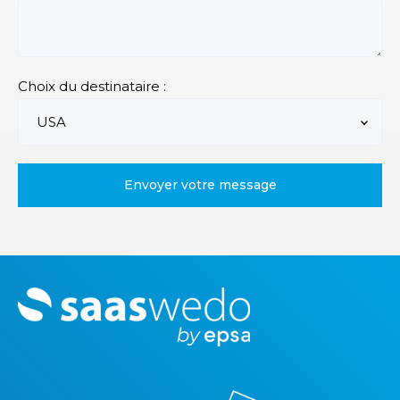
Choix du destinataire :
M
o
r
e