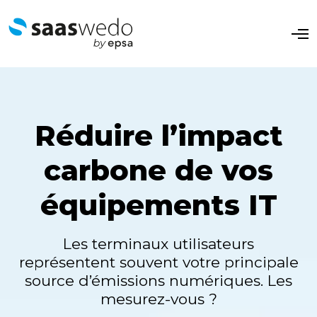
O
p
e
n
M
e
n
u
Réduire l’impact
carbone de vos
équipements IT
Les terminaux utilisateurs
représentent souvent votre principale
source d’émissions numériques. Les
mesurez-vous ?