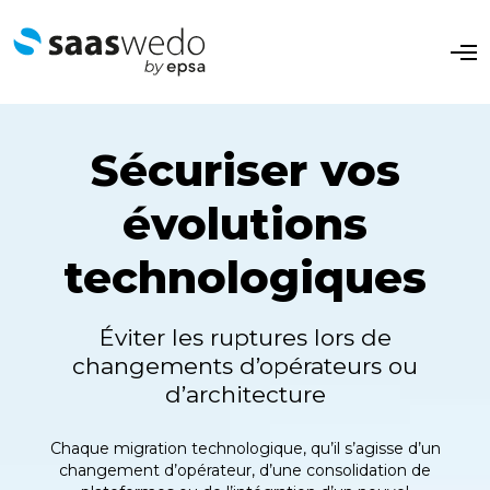
O
p
e
n
M
e
Sécuriser vos
n
u
évolutions
technologiques
Éviter les ruptures lors de
changements d’opérateurs ou
d’architecture
Chaque migration technologique, qu’il s’agisse d’un
changement d’opérateur, d’une consolidation de