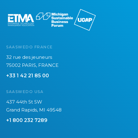
e
SAASWEDO FRANCE
32 rue des jeuneurs
75002 PARIS, FRANCE
+33 1 42 21 85 00
SAASWEDO USA
437 44th St SW
Grand Rapids, MI 49548
+1 800 232 7289