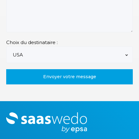
Choix du destinataire :
M
o
r