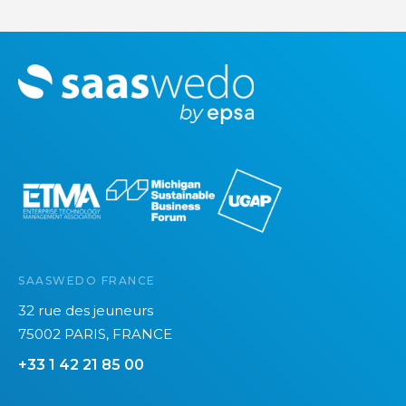
M
o
r
e
SAASWEDO FRANCE
32 rue des jeuneurs
75002 PARIS, FRANCE
+33 1 42 21 85 00