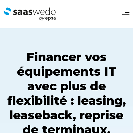
O
p
e
n
M
e
n
u
Financer vos
équipements IT
avec plus de
flexibilité : leasing,
leaseback, reprise
de terminaux.