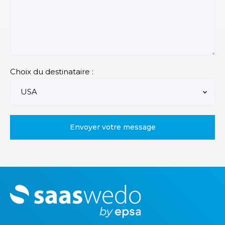
Choix du destinataire :
M
o
r