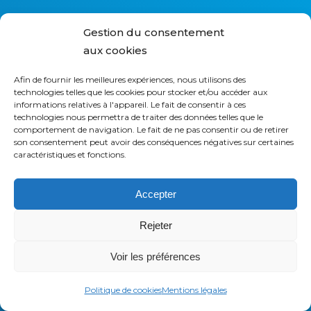
e
Gestion du consentement
aux cookies
Afin de fournir les meilleures expériences, nous utilisons des
technologies telles que les cookies pour stocker et/ou accéder aux
informations relatives à l'appareil. Le fait de consentir à ces
SAASWEDO FRANCE
technologies nous permettra de traiter des données telles que le
comportement de navigation. Le fait de ne pas consentir ou de retirer
32 rue des jeuneurs
son consentement peut avoir des conséquences négatives sur certaines
75002 PARIS, FRANCE
caractéristiques et fonctions.
+33 1 42 21 85 00
Accepter
SAASWEDO USA
Rejeter
437 44th St SW
Grand Rapids, MI 49548
Voir les préférences
+1 800 232 7289
Politique de cookies
Mentions légales