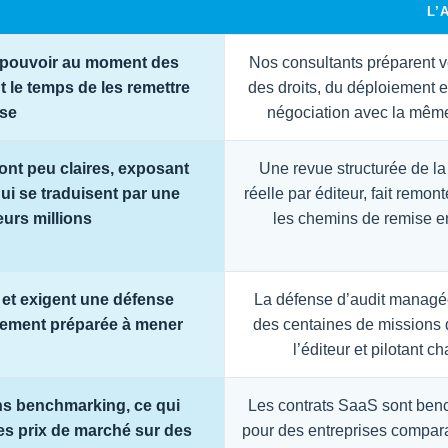
L’
e pouvoir au moment des
Nos consultants préparent 
 le temps de les remettre
des droits, du déploiement e
use
négociation avec la même i
ont peu claires, exposant
Une revue structurée de la 
ui se traduisent par une
réelle par éditeur, fait remon
eurs millions
les chemins de remise en
 et exigent une défense
La défense d’audit managée
arement préparée à mener
des centaines de missions 
l’éditeur et pilotant 
s benchmarking, ce qui
Les contrats SaaS sont benc
es prix de marché sur des
pour des entreprises compara