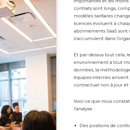
importantes et les moins 
contrats sont longs, comp
modèles tarifaires change
licences évoluent à chaqu
abonnements SaaS sont so
s’accumulent dans l’organ
Et par-dessus tout cela, l
environnement à tout momen
données, la méthodologie
équipes internes arrivent 
contractuel non à jour e
Voici ce que nous const
l’analyse :
Des positions de confor