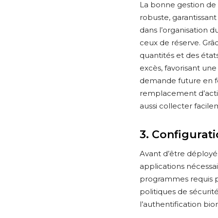
La bonne gestion de 
robuste, garantissan
dans l’organisation du 
ceux de réserve. Grâce
quantités et des état
excès, favorisant une
demande future en fon
remplacement d’actifs
aussi collecter facil
3. Configurat
Avant d’être déployé
applications nécessair
programmes requis pou
politiques de sécurit
l’authentification b