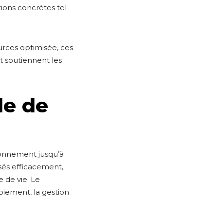
tions concrètes tel
urces optimisée, ces
et soutiennent les
le de
ionnement jusqu’à
isés efficacement,
e de vie. Le
oiement, la gestion