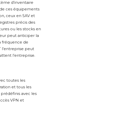
tème d’inventaire
n de ces équipements
tion, ceux en SAV et
registres précis des
tures ou les stocks en
eur peut anticiper la
la fréquence de
T l’entreprise peut
ttent l’entreprise.
ec toutes les
ration et tous les
prédéfinis avec les
’accès VPN et