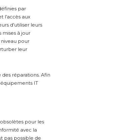
éfinies par
et l’accès aux
rs d’utiliser leurs
 mises à jour
à niveau pour
rturber leur
des réparations. Afin
s équipements IT
 obsolètes pour les
onformité avec la
st pas possible de