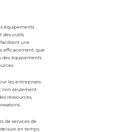
es équipements
 des outils
facilitent une
lus efficacement, que
on des équipements
ources.
pour les entreprises
et non seulement
 des ressources,
nisations.
rs de services de
de suivi en temps