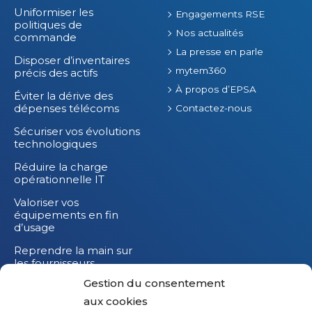
Uniformiser les
Engagements RSE
politiques de
Nos actualités
commande
La presse en parle
Disposer d’inventaires
mytem360
précis des actifs
À propos d’EPSA
Éviter la dérive des
dépenses télécoms
Contactez-nous
Sécuriser vos évolutions
technologiques
Réduire la charge
opérationnelle IT
Valoriser vos
équipements en fin
d’usage
Reprendre la main sur
les fournisseurs
Gestion du consentement
Réduire l’impact
carbone de vos
aux cookies
équipements IT