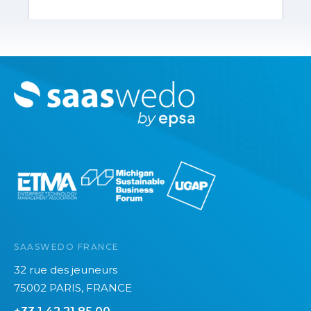
M
o
r
e
SAASWEDO FRANCE
32 rue des jeuneurs
75002 PARIS, FRANCE