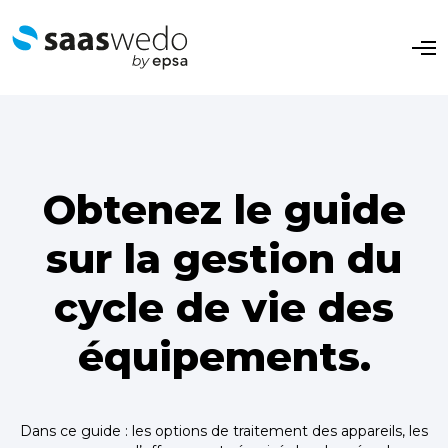
O
p
e
n
M
e
n
u
Obtenez le guide
sur la gestion du
cycle de vie des
équipements.
Dans ce guide : les options de traitement des appareils, les