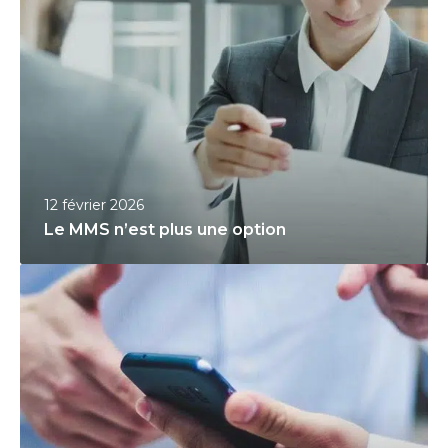
e
M
M
S
n
’
e
s
12 février 2026
t
Le MMS n’est plus une option
p
G
l
e
u
s
s
t
u
i
n
o
e
n
o