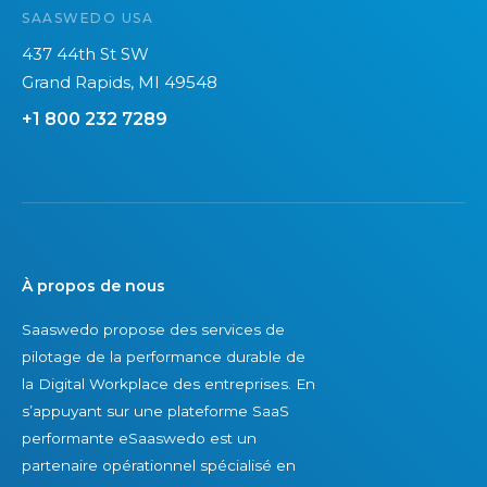
SAASWEDO USA
v
2
o
6
437 44th St SW
u
Grand Rapids, MI 49548
s
+1 800 232 7289
n
e
p
o
u
v
À propos de nous
e
Saaswedo propose des services de
z
pilotage de la performance durable de
p
la Digital Workplace des entreprises. En
a
s’appuyant sur une plateforme SaaS
s
performante eSaaswedo est un
v
partenaire opérationnel spécialisé en
o