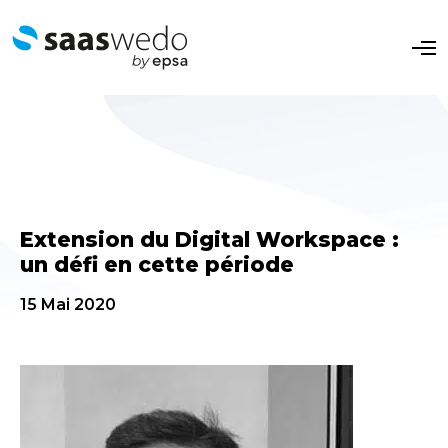
O
p
e
n
M
e
n
u
Extension du Digital Workspace :
un défi en cette période
15 Mai 2020