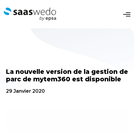
O
p
e
n
M
e
n
u
La nouvelle version de la gestion de
parc de mytem360 est disponible
29 Janvier 2020