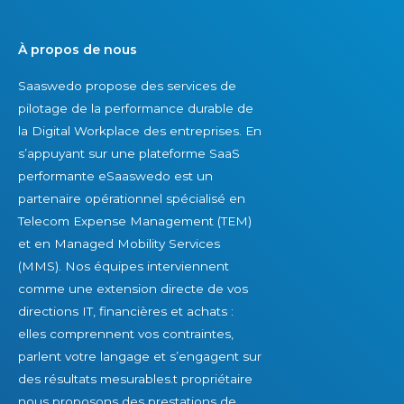
u
v
À propos de nous
e
Saaswedo propose des services de
z
pilotage de la performance durable de
p
la Digital Workplace des entreprises. En
a
s’appuyant sur une plateforme SaaS
s
performante eSaaswedo est un
v
partenaire opérationnel spécialisé en
o
Telecom Expense Management (TEM)
i
et en Managed Mobility Services
r
(MMS). Nos équipes interviennent
comme une extension directe de vos
directions IT, financières et achats :
elles comprennent vos contraintes,
parlent votre langage et s’engagent sur
des résultats mesurables.t propriétaire
nous proposons des prestations de