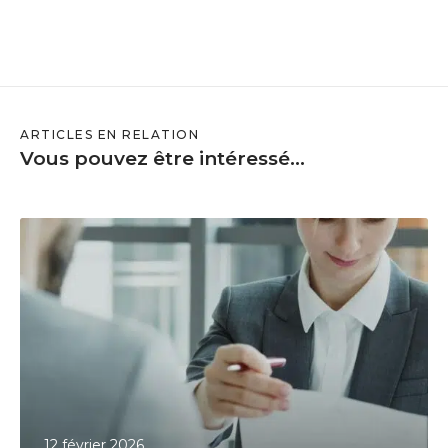
ARTICLES EN RELATION
Vous pouvez être intéressé...
L
e
M
M
S
n
’
e
s
12 février 2026