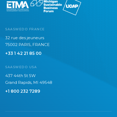
l
t
o
é
t
l
e
é
r
c
SAASWEDO FRANCE
c
o
32 rue des jeuneurs
e
m
75002 PARIS, FRANCE
q
s
+33 1 42 21 85 00
u
2
e
0
SAASWEDO USA
v
2
o
6
437 44th St SW
u
Grand Rapids, MI 49548
s
+1 800 232 7289
n
e
p
o