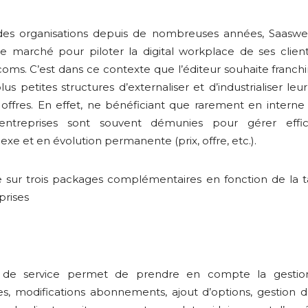
ndes organisations depuis de nombreuses années, Saasw
 le marché pour piloter la digital workplace de ses clie
écoms. C’est dans ce contexte que l’éditeur souhaite franch
s petites structures d’externaliser et d’industrialiser leu
 offres. En effet, ne bénéficiant que rarement en interne
es entreprises sont souvent démunies pour gérer eff
e et en évolution permanente (prix, offre, etc.).
 sur trois packages complémentaires en fonction de la ta
rises
 de service permet de prendre en compte la gestio
, modifications abonnements, ajout d’options, gestion de