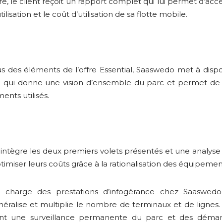
re, le client reçoit un rapport complet qui lui permet d’acc
tilisation et le coût d’utilisation de sa flotte mobile.
s des éléments de l’offre Essential, Saaswedo met à disposi
on qui donne une vision d’ensemble du parc et permet de
nts utilisés.
 intègre les deux premiers volets présentés et une analyse 
ptimiser leurs coûts grâce à la rationalisation des équipemen
 en charge des prestations d’infogérance chez Saaswed
néralise et multiplie le nombre de terminaux et de lign
ent une surveillance permanente du parc et des démarc