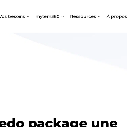
Vos besoins
mytem360
Ressources
À propos
edo package une