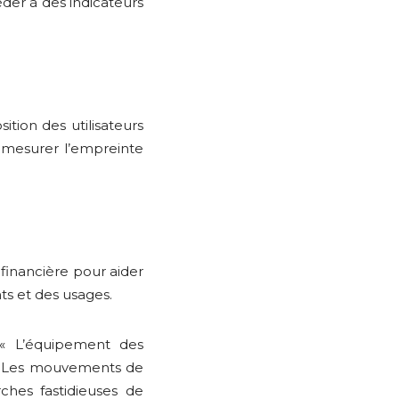
éder à des indicateurs
tion des utilisateurs
 mesurer l’empreinte
financière pour aider
ts et des usages.
o« L’équipement des
es. Les mouvements de
hes fastidieuses de