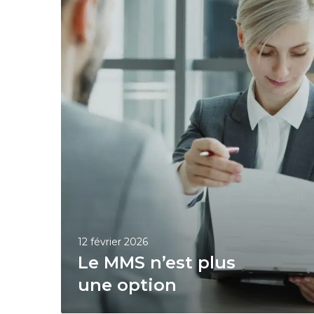
e
M
M
S
n
’
e
s
t
p
l
u
s
12 février 2026
u
Le MMS n’est plus
n
une option
e
o