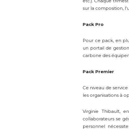
etc.). Chaque trimest
sur la composition, l’u
Pack Pro
Pour ce pack, en plu
un portail de gesti
carbone des équipeme
Pack Premier
Ce niveau de service
les organisations à o
Virginie Thibault,
collaborateurs se gé
personnel nécessit