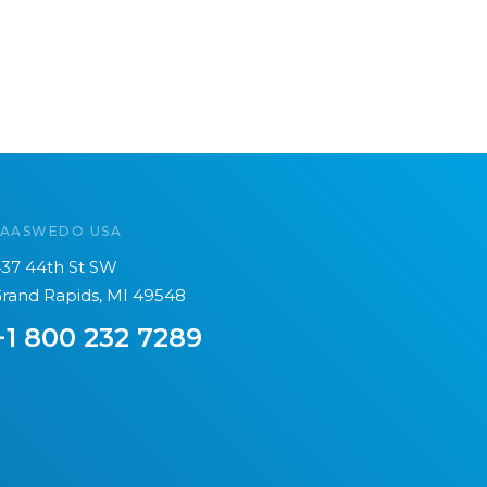
SAASWEDO USA
37 44th St SW
rand Rapids, MI 49548
+1 800 232 7289