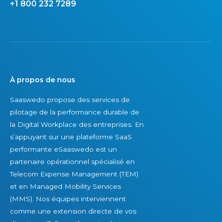
+1 800 232 7289
n
e
p
o
u
v
À propos de nous
e
Saaswedo propose des services de
z
pilotage de la performance durable de
p
la Digital Workplace des entreprises. En
a
s’appuyant sur une plateforme SaaS
s
performante eSaaswedo est un
v
partenaire opérationnel spécialisé en
o
Telecom Expense Management (TEM)
i
et en Managed Mobility Services
r
(MMS). Nos équipes interviennent
comme une extension directe de vos