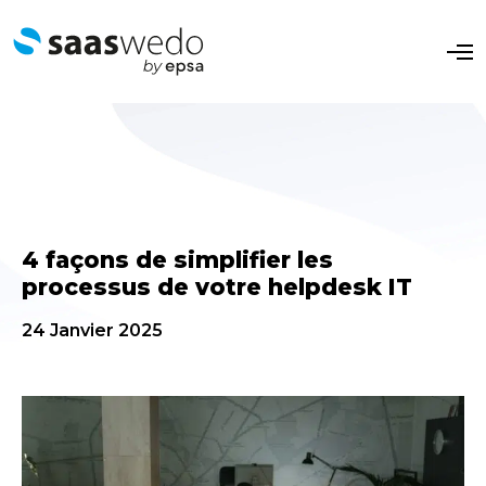
O
p
e
n
M
e
n
u
4 façons de simplifier les
processus de votre helpdesk IT
24 Janvier 2025