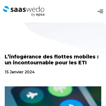
O
p
e
n
M
e
n
u
L’infogérance des flottes mobiles :
un incontournable pour les ETI
15 Janvier 2024