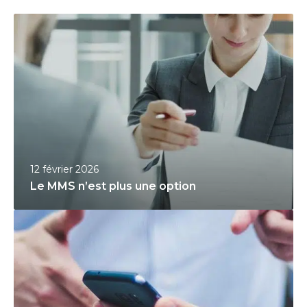
L
e
M
M
S
n
’
e
s
12 février 2026
t
Le MMS n’est plus une option
p
G
l
e
u
s
s
t
u
i
n
o
e