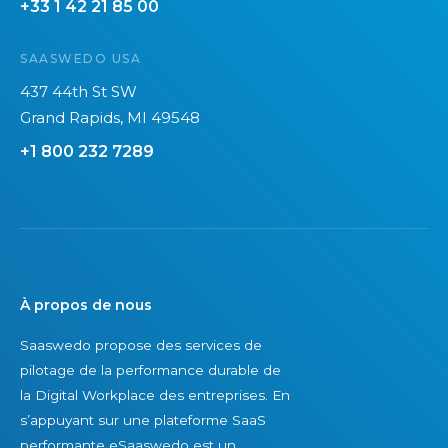
+33 1 42 21 85 00
u
2
e
0
SAASWEDO USA
v
2
o
6
437 44th St SW
u
Grand Rapids, MI 49548
s
+1 800 232 7289
n
e
p
o
u
v
À propos de nous
e
Saaswedo propose des services de
z
pilotage de la performance durable de
p
la Digital Workplace des entreprises. En
a
s’appuyant sur une plateforme SaaS
s
performante eSaaswedo est un