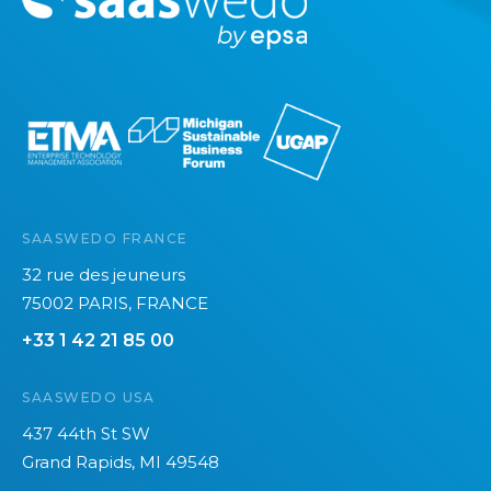
o
r
e
SAASWEDO FRANCE
32 rue des jeuneurs
75002 PARIS, FRANCE
+33 1 42 21 85 00
SAASWEDO USA
437 44th St SW
Grand Rapids, MI 49548