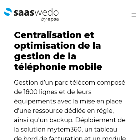
O
p
e
n
Centralisation et
M
e
optimisation de la
n
u
gestion de la
téléphonie mobile
Gestion d’un parc télécom composé
de 1800 lignes et de leurs
équipements avec la mise en place
d’une ressource dédiée en régie,
ainsi qu'un backup. Déploiement de
la solution mytem360, un tableau
de bord de facturation et un module