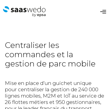
O
p
e
n
M
e
n
u
Centraliser les
commandes et la
gestion de parc mobile
Mise en place d’un guichet unique
pour centraliser la gestion de 240 000
lignes mobiles, M2M et IoT au service de
26 flottes métiers et 950 gestionnaires,
pour le leader français du transport