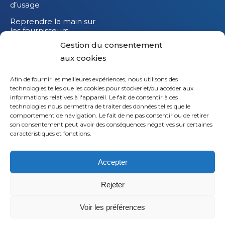
d’usage
Reprendre la main sur
les fournisseurs
Gestion du consentement
Réduire l’impact
carbone de vos
aux cookies
équipements IT
Afin de fournir les meilleures expériences, nous utilisons des
technologies telles que les cookies pour stocker et/ou accéder aux
informations relatives à l'appareil. Le fait de consentir à ces
technologies nous permettra de traiter des données telles que le
comportement de navigation. Le fait de ne pas consentir ou de retirer
son consentement peut avoir des conséquences négatives sur certaines
caractéristiques et fonctions.
Accepter
Rejeter
© 2026
Saaswedo
– Tous droits réservés |
Mentions
légales
|
Politique de confidentialité
Voir les préférences
L