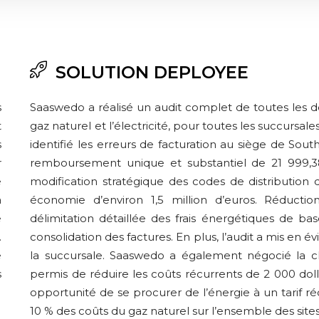
SOLUTION DEPLOYEE
s
Saaswedo a réalisé un audit complet de toutes les dé
t
gaz naturel et l’électricité, pour toutes les succursal
s
identifié les erreurs de facturation au siège de Sout
r
remboursement unique et substantiel de 21 999,
e
modification stratégique des codes de distribution d
a
économie d’environ 1,5 million d’euros.​ Réduct
e
délimitation détaillée des frais énergétiques de bas
.
consolidation des factures.​ En plus, l’audit a mis e
e
la succursale.​ Saaswedo a également négocié la cla
s
permis de réduire les coûts récurrents de 2 000 do
opportunité de se procurer de l’énergie à un tarif 
10 % des coûts du gaz naturel sur l’ensemble des sites