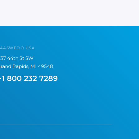
SAASWEDO USA
37 44th St SW
rand Rapids, MI 49548
+1 800 232 7289