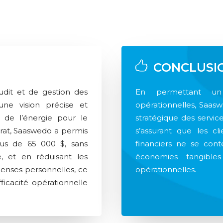
CONCLUSI
udit et de gestion des
En permettant un é
une vision précise et
opérationnelles, Saasw
s de l’énergie pour le
stratégique des service
rat, Saaswedo a permis
s’assurant que les c
lus de 65 000 $, sans
financiers ne se cont
, et en réduisant les
économies tangibles 
penses personnelles, ce
opérationnelles.
ficacité opérationnelle