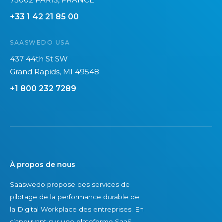
q
s
s
+33 1 42 21 85 00
u
2
q
e
0
u
SAASWEDO USA
v
2
e
o
6
437 44th St SW
u
Grand Rapids, MI 49548
s
+1 800 232 7289
n
e
p
o
u
v
À propos de nous
e
Saaswedo propose des services de
z
pilotage de la performance durable de
p
la Digital Workplace des entreprises. En
a
s’appuyant sur une plateforme SaaS