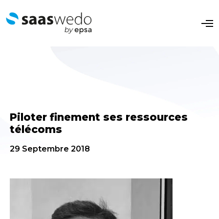
O
p
e
n
M
e
n
u
Piloter finement ses ressources
télécoms
29 Septembre 2018