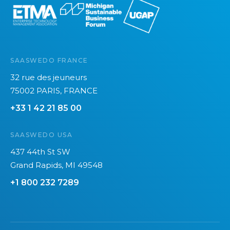
n
2
0
2
6
SAASWEDO FRANCE
32 rue des jeuneurs
75002 PARIS, FRANCE
+33 1 42 21 85 00
SAASWEDO USA
437 44th St SW
Grand Rapids, MI 49548
+1 800 232 7289