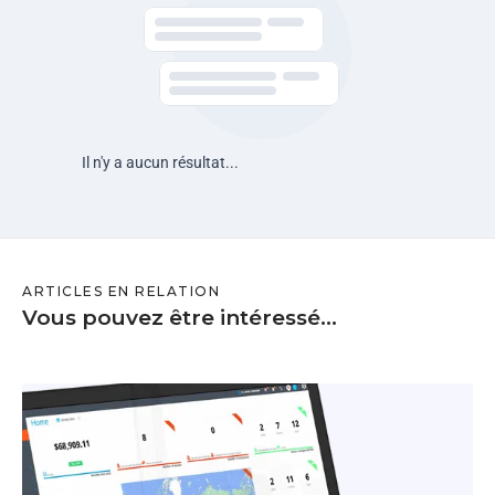
Il n'y a aucun résultat...
ARTICLES EN RELATION
Vous pouvez être intéressé...
W
e
b
i