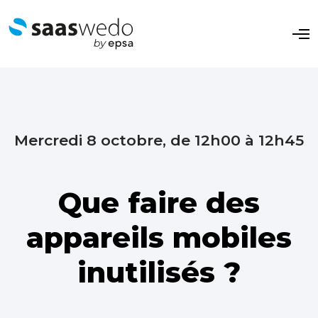
O
p
e
n
M
e
n
u
Mercredi 8 octobre, de 12h00 à 12h45
Que faire des
appareils mobiles
inutilisés ?