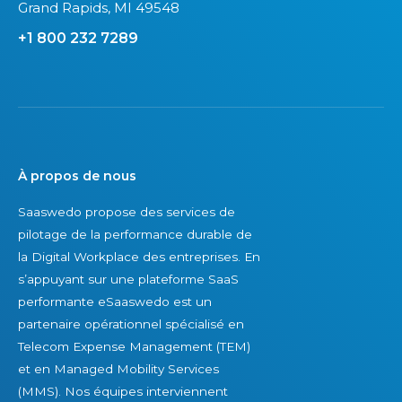
é
t
Grand Rapids, MI 49548
e
s
i
n
+1 800 232 7289
T
o
t
E
n
e
M
e
t
d
n
l
é
s
’
t
u
o
À propos de nous
e
c
p
Saaswedo propose des services de
n
c
t
pilotage de la performance durable de
u
è
i
la Digital Workplace des entreprises. En
e
s
m
s’appuyant sur une plateforme SaaS
s
d
i
performante eSaaswedo est un
p
u
s
partenaire opérationnel spécialisé en
a
r
a
Telecom Expense Management (TEM)
r
a
t
et en Managed Mobility Services
d
b
i
(MMS). Nos équipes interviennent