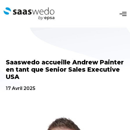
O
p
e
n
M
e
n
u
Saaswedo accueille Andrew Painter
en tant que Senior Sales Executive
USA
17 Avril 2025