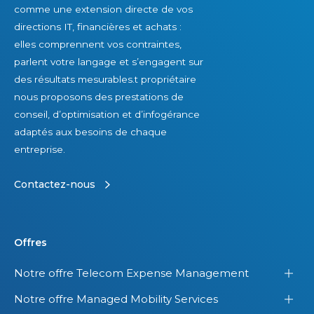
e
l
o
comme une extension directe de vos
s
e
n
directions IT, financières et achats :
f
?
d
elles comprennent vos contraintes,
e
e
parlent votre langage et s’engagent sur
m
s
des résultats mesurables.t propriétaire
m
l
nous proposons des prestations de
e
i
conseil, d’optimisation et d’infogérance
s
c
adaptés aux besoins de chaque
a
e
entreprise.
u
n
x
c
Contactez-nous
É
e
t
s
a
d
Offres
t
a
Notre offre Telecom Expense Management
s
n
-
s
Notre offre Managed Mobility Services
U
s