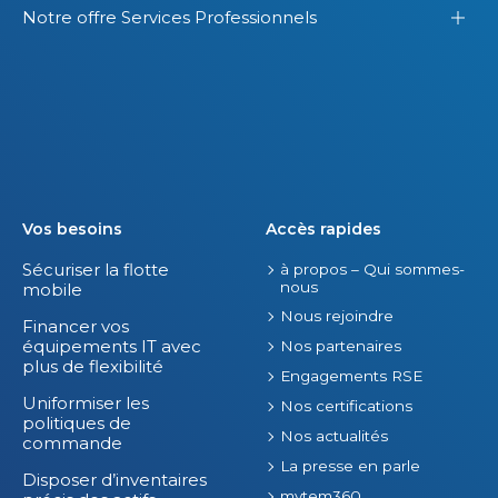
Notre offre Services Professionnels
n
e
i
s
s
o
.
f
f
r
e
s
Vos besoins
Accès rapides
.
Sécuriser la flotte
à propos – Qui sommes-
nous
mobile
Nous rejoindre
Financer vos
équipements IT avec
Nos partenaires
plus de flexibilité
Engagements RSE
Uniformiser les
Nos certifications
politiques de
Nos actualités
commande
La presse en parle
Disposer d’inventaires
mytem360