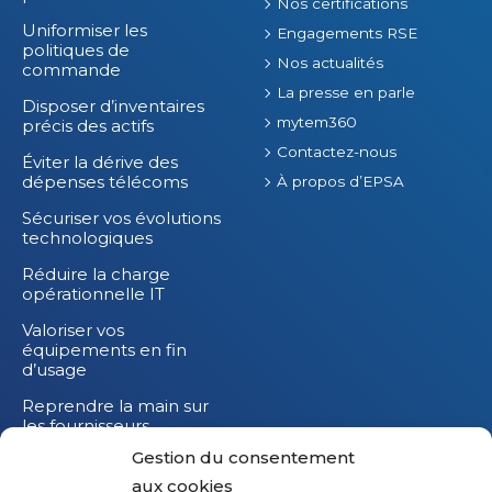
Nos certifications
Uniformiser les
Engagements RSE
politiques de
Nos actualités
commande
La presse en parle
Disposer d’inventaires
mytem360
précis des actifs
Contactez-nous
Éviter la dérive des
dépenses télécoms
À propos d’EPSA
Sécuriser vos évolutions
technologiques
Réduire la charge
opérationnelle IT
Valoriser vos
équipements en fin
d’usage
Reprendre la main sur
les fournisseurs
Gestion du consentement
Réduire l’impact
carbone de vos
aux cookies