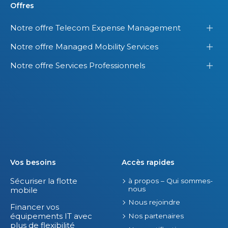
a
d
Offres
t
a
Notre offre Telecom Expense Management
s
n
-
s
Notre offre Managed Mobility Services
U
s
Notre offre Services Professionnels
n
e
i
s
s
o
.
f
f
r
e
s
Vos besoins
Accès rapides
.
Sécuriser la flotte
à propos – Qui sommes-
nous
mobile
Nous rejoindre
Financer vos
équipements IT avec
Nos partenaires
plus de flexibilité