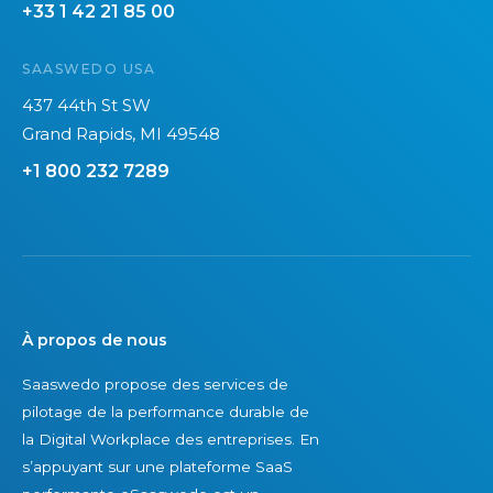
+33 1 42 21 85 00
c
l
a
i
i
g
SAASWEDO USA
é
s
e
t
a
437 44th St SW
m
é
t
Grand Rapids, MI 49548
e
s
i
n
+1 800 232 7289
T
o
t
E
n
e
M
e
t
d
n
l
é
s
’
t
u
o
À propos de nous
e
c
p
Saaswedo propose des services de
n
c
t
pilotage de la performance durable de
u
è
i
la Digital Workplace des entreprises. En
e
s
m
s’appuyant sur une plateforme SaaS
s
d
i