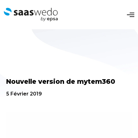
O
p
e
n
M
e
n
u
Nouvelle version de mytem360
5 Février 2019