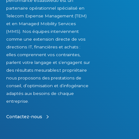
performante eSaaswedo est un
p
u
s
partenaire opérationnel spécialisé en
a
r
a
Telecom Expense Management (TEM)
r
a
t
et en Managed Mobility Services
d
b
i
(MMS). Nos équipes interviennent
e
l
o
comme une extension directe de vos
s
e
n
directions IT, financières et achats :
f
?
d
elles comprennent vos contraintes,
e
e
parlent votre langage et s’engagent sur
m
s
des résultats mesurables.t propriétaire
m
l
nous proposons des prestations de
e
i
conseil, d’optimisation et d’infogérance
s
c
adaptés aux besoins de chaque
a
e
entreprise.
u
n
x
c
Contactez-nous
É
e
t
s