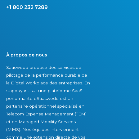
n
i
n
+1 800 232 7289
t
o
t
q
n
e
u
e
t
e
n
l
S
s
’
e
u
o
À propos de nous
n
c
p
Saaswedo propose des services de
i
c
t
pilotage de la performance durable de
o
è
i
la Digital Workplace des entreprises. En
r
s
m
s’appuyant sur une plateforme SaaS
S
d
i
performante eSaaswedo est un
a
u
s
partenaire opérationnel spécialisé en
l
r
a
Telecom Expense Management (TEM)
e
a
t
et en Managed Mobility Services
s
b
i
(MMS). Nos équipes interviennent
E
l
o
comme une extension directe de vos