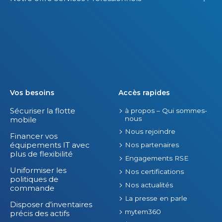
e
s
o
f
f
r
e
s
Vos besoins
Accès rapides
.
Sécuriser la flotte
à propos – Qui sommes-
nous
mobile
Nous rejoindre
Financer vos
équipements IT avec
Nos partenaires
plus de flexibilité
Engagements RSE
Uniformiser les
Nos certifications
politiques de
Nos actualités
commande
La presse en parle
Disposer d’inventaires
mytem360
précis des actifs