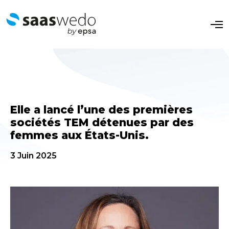
O
p
e
n
M
e
n
u
Elle a lancé l’une des premières
sociétés TEM détenues par des
femmes aux États-Unis.
3 Juin 2025