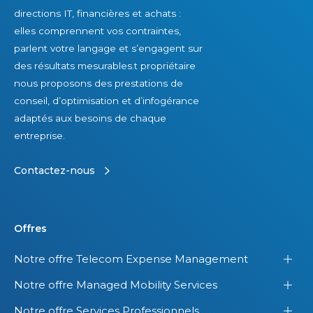
x
e
n
directions IT, financières et achats :
e
?
d
elles comprennent vos contraintes,
c
e
parlent votre langage et s’engagent sur
u
s
des résultats mesurables.t propriétaire
t
l
nous proposons des prestations de
i
i
conseil, d’optimisation et d’infogérance
v
c
adaptés aux besoins de chaque
e
e
entreprise.
U
n
S
c
Contactez-nous
A
e
s
d
Offres
a
Notre offre Telecom Expense Management
n
s
Notre offre Managed Mobility Services
s
Notre offre Services Professionnels