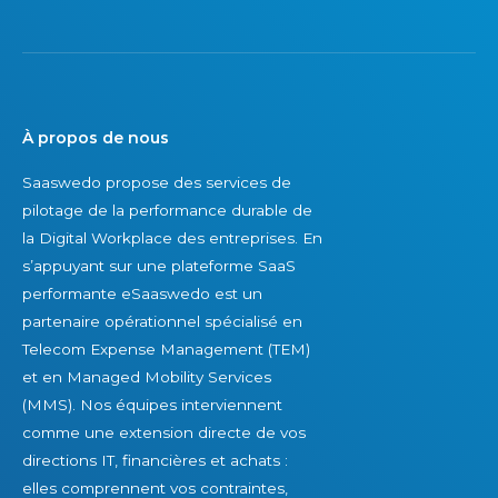
E
n
e
M
e
t
d
n
l
é
s
’
t
u
o
À propos de nous
e
c
p
Saaswedo propose des services de
n
c
t
pilotage de la performance durable de
u
è
i
la Digital Workplace des entreprises. En
e
s
m
s’appuyant sur une plateforme SaaS
s
d
i
performante eSaaswedo est un
p
u
s
partenaire opérationnel spécialisé en
a
r
a
Telecom Expense Management (TEM)
r
a
t
et en Managed Mobility Services
d
b
i
(MMS). Nos équipes interviennent
e
l
o
comme une extension directe de vos
s
e
n
directions IT, financières et achats :
f
?
d
elles comprennent vos contraintes,