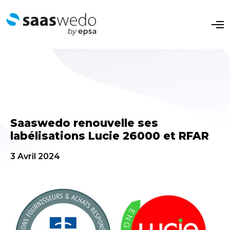
O
p
e
n
M
e
n
u
Saaswedo renouvelle ses
labélisations Lucie 26000 et RFAR
3 Avril 2024