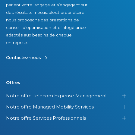
e
e
parlent votre langage et s’engagent sur
m
s
des résultats mesurables.t propriétaire
m
l
nous proposons des prestations de
e
i
conseil, d’optimisation et d’infogérance
s
c
adaptés aux besoins de chaque
a
e
entreprise.
u
n
x
c
Contactez-nous
É
e
t
s
a
d
Offres
t
a
Notre offre Telecom Expense Management
s
n
-
s
Notre offre Managed Mobility Services
U
s
Notre offre Services Professionnels
n
e
i
s