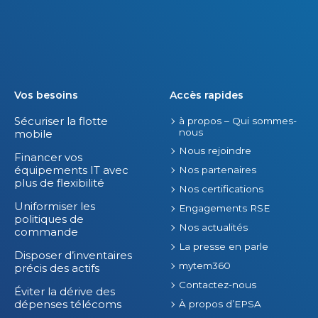
s
o
.
f
f
r
e
s
Vos besoins
Accès rapides
.
Sécuriser la flotte
à propos – Qui sommes-
nous
mobile
Nous rejoindre
Financer vos
équipements IT avec
Nos partenaires
plus de flexibilité
Nos certifications
Uniformiser les
Engagements RSE
politiques de
Nos actualités
commande
La presse en parle
Disposer d’inventaires
mytem360
précis des actifs
Contactez-nous
Éviter la dérive des
dépenses télécoms
À propos d’EPSA