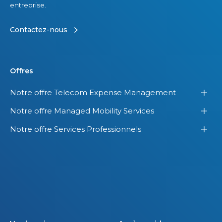
a
e
entreprise.
u
n
x
c
Contactez-nous
É
e
t
s
a
d
Offres
t
a
Notre offre Telecom Expense Management
s
n
-
s
Notre offre Managed Mobility Services
U
s
Notre offre Services Professionnels
n
e
i
s
s
o
.
f
f
r
e