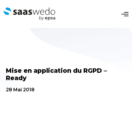
O
p
e
n
M
e
n
u
Mise en application du RGPD –
Ready
28 Mai 2018