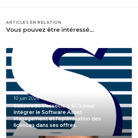
ARTICLES EN RELATION
Vous pouvez être intéressé...
S
a
a
s
w
e
10 juin 2026
d
Saaswedo s’associe à SCS pour
o
intégrer le Software Asset
s
Management et l’optimisation des
’
licences dans ses offres.
a