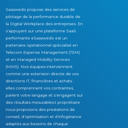
e
c
p
Saaswedo propose des services de
n
c
t
pilotage de la performance durable de
u
è
i
la Digital Workplace des entreprises. En
e
s
m
s’appuyant sur une plateforme SaaS
s
d
i
performante eSaaswedo est un
p
u
s
partenaire opérationnel spécialisé en
a
r
a
Telecom Expense Management (TEM)
r
a
t
et en Managed Mobility Services
d
b
i
(MMS). Nos équipes interviennent
e
l
o
comme une extension directe de vos
s
e
n
directions IT, financières et achats :
f
?
d
elles comprennent vos contraintes,
e
e
parlent votre langage et s’engagent sur
m
s
des résultats mesurables.t propriétaire
m
l
nous proposons des prestations de
e
i
conseil, d’optimisation et d’infogérance
s
c
adaptés aux besoins de chaque