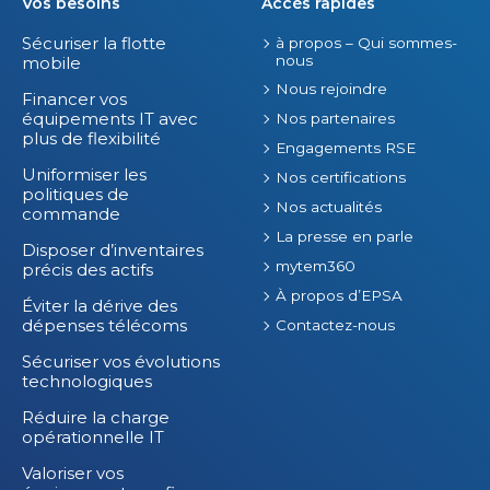
s
Vos besoins
Accès rapides
.
Sécuriser la flotte
à propos – Qui sommes-
nous
mobile
Nous rejoindre
Financer vos
équipements IT avec
Nos partenaires
plus de flexibilité
Engagements RSE
Uniformiser les
Nos certifications
politiques de
Nos actualités
commande
La presse en parle
Disposer d’inventaires
mytem360
précis des actifs
À propos d’EPSA
Éviter la dérive des
dépenses télécoms
Contactez-nous
Sécuriser vos évolutions
technologiques
Réduire la charge
opérationnelle IT
Valoriser vos