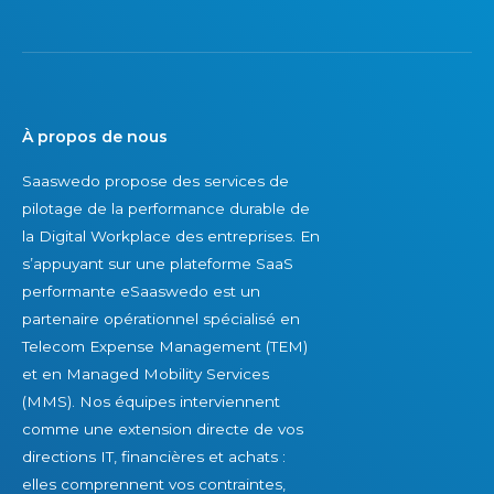
E
n
e
M
e
t
d
n
l
é
s
’
t
u
o
À propos de nous
e
c
p
Saaswedo propose des services de
n
c
t
pilotage de la performance durable de
u
è
i
la Digital Workplace des entreprises. En
e
s
m
s’appuyant sur une plateforme SaaS
s
d
i
performante eSaaswedo est un
p
u
s
partenaire opérationnel spécialisé en
a
r
a
Telecom Expense Management (TEM)
r
a
t
et en Managed Mobility Services
d
b
i
(MMS). Nos équipes interviennent
e
l
o
comme une extension directe de vos
s
e
n
directions IT, financières et achats :
f
?
d
elles comprennent vos contraintes,