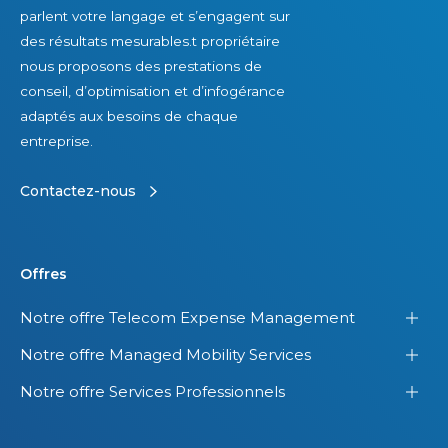
e
e
parlent votre langage et s’engagent sur
m
s
des résultats mesurables.t propriétaire
m
l
nous proposons des prestations de
e
i
conseil, d’optimisation et d’infogérance
s
c
adaptés aux besoins de chaque
a
e
entreprise.
u
n
x
c
Contactez-nous
É
e
t
s
a
d
Offres
t
a
Notre offre Telecom Expense Management
s
n
-
s
Notre offre Managed Mobility Services
U
s
Notre offre Services Professionnels
n
e
i
s