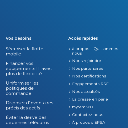
s
o
.
f
f
r
e
s
Vos besoins
Accès rapides
.
Sécuriser la flotte
à propos – Qui sommes-
nous
mobile
Nous rejoindre
Financer vos
équipements IT avec
Nos partenaires
plus de flexibilité
Nos certifications
Uniformiser les
Engagements RSE
politiques de
Nos actualités
commande
La presse en parle
Disposer d’inventaires
mytem360
précis des actifs
Contactez-nous
Éviter la dérive des
dépenses télécoms
À propos d’EPSA