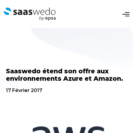
O
p
e
n
M
e
n
u
Saaswedo étend son offre aux
environnements Azure et Amazon.
17 Février 2017