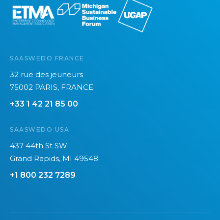
l
t
e
a
,
b
u
l
n
e
SAASWEDO FRANCE
i
t
32 rue des jeuneurs
m
t
75002 PARIS, FRANCE
p
e
+33 1 42 21 85 00
é
s
r
p
SAASWEDO USA
a
o
t
u
437 44th St SW
i
r
Grand Rapids, MI 49548
f
W
+1 800 232 7289
à
o
n
r
e
l