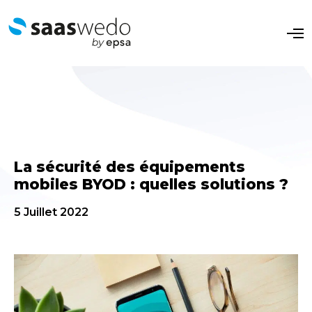
O
p
e
n
M
e
n
u
La sécurité des équipements
mobiles BYOD : quelles solutions ?
5 Juillet 2022