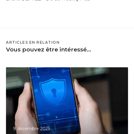
ARTICLES EN RELATION
Vous pouvez être intéressé...
C
o
m
m
e
n
t
l
9 décembre 2025
e