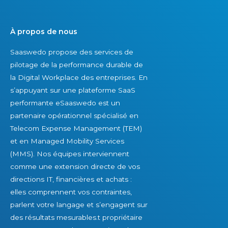
p
d
a
s
s
k
À propos de nous
s
i
Saaswedo propose des services de
o
l
pilotage de la performance durable de
u
l
la Digital Workplace des entreprises. En
s
s
s’appuyant sur une plateforme SaaS
-
2
performante eSaaswedo est un
e
0
partenaire opérationnel spécialisé en
s
2
Telecom Expense Management (TEM)
t
4
et en Managed Mobility Services
i
(MMS). Nos équipes interviennent
m
comme une extension directe de vos
e
directions IT, financières et achats :
r
elles comprennent vos contraintes,
parlent votre langage et s’engagent sur
des résultats mesurables.t propriétaire