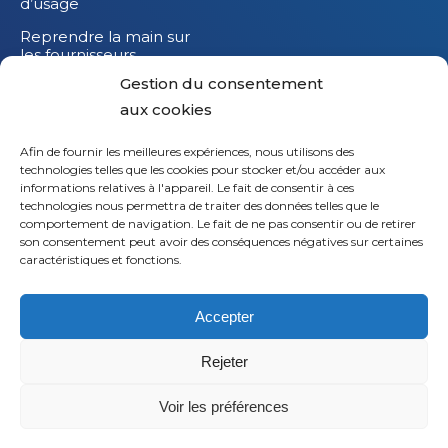
d’usage
Reprendre la main sur
les fournisseurs
Gestion du consentement
Réduire l’impact
carbone de vos
aux cookies
équipements IT
Afin de fournir les meilleures expériences, nous utilisons des
technologies telles que les cookies pour stocker et/ou accéder aux
informations relatives à l'appareil. Le fait de consentir à ces
technologies nous permettra de traiter des données telles que le
comportement de navigation. Le fait de ne pas consentir ou de retirer
son consentement peut avoir des conséquences négatives sur certaines
caractéristiques et fonctions.
Accepter
Rejeter
© 2026
Saaswedo
– Tous droits réservés |
Mentions
légales
|
Politique de confidentialité
Voir les préférences
L