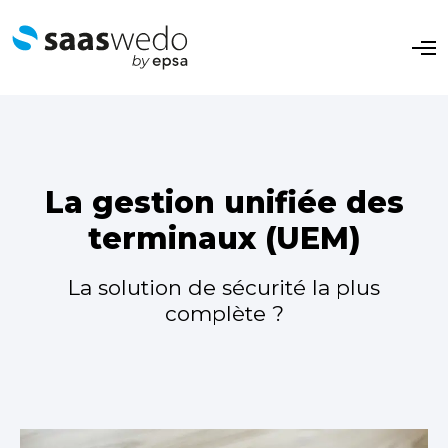
O
p
e
n
M
e
n
u
La gestion unifiée des
terminaux (UEM)
La solution de sécurité la plus
complète ?