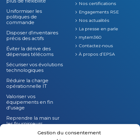
plus de flexibilité
Nos certifications
Uniformiser les
Engagements RSE
politiques de
Nos actualités
commande
La presse en parle
Disposer d’inventaires
mytem360
précis des actifs
Contactez-nous
Éviter la dérive des
dépenses télécoms
À propos d’EPSA
Sécuriser vos évolutions
technologiques
Réduire la charge
opérationnelle IT
Valoriser vos
équipements en fin
d’usage
Reprendre la main sur
les fournisseurs
Gestion du consentement
Réduire l’impact
carbone de vos