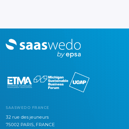
M
o
r
e
SAASWEDO FRANCE
32 rue des jeuneurs
75002 PARIS, FRANCE