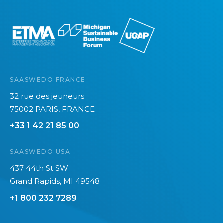
e
SAASWEDO FRANCE
32 rue des jeuneurs
75002 PARIS, FRANCE
+33 1 42 21 85 00
SAASWEDO USA
437 44th St SW
Grand Rapids, MI 49548
+1 800 232 7289