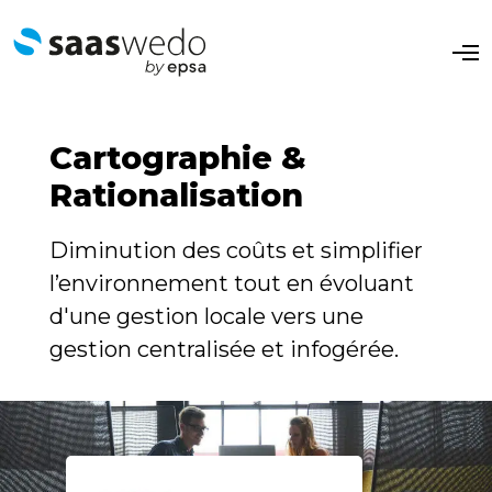
O
p
e
n
M
e
Cartographie &
n
u
Rationalisation
Diminution des coûts et simplifier
l’environnement tout en évoluant
d'une gestion locale vers une
gestion centralisée et infogérée.