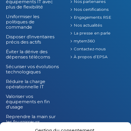
équipements IT avec
Nos partenaires
plus de flexibilité
Nos certifications
Uniformiser les
Engagements RSE
politiques de
Nos actualités
commande
La presse en parle
Disposer d’inventaires
mytem360
précis des actifs
Contactez-nous
Éviter la dérive des
dépenses télécoms
À propos d’EPSA
Sécuriser vos évolutions
technologiques
Réduire la charge
opérationnelle IT
Valoriser vos
équipements en fin
d’usage
Reprendre la main sur
les fournisseurs
Gestion du consentement