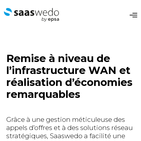
O
p
e
n
M
e
n
u
Remise à niveau de
l’infrastructure WAN et
réalisation d’économies
remarquables
​Grâce à une gestion méticuleuse des
appels d’offres et à des solutions réseau
stratégiques, Saaswedo a facilité une