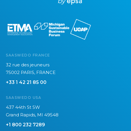
r
e
SAASWEDO FRANCE
32 rue des jeuneurs
75002 PARIS, FRANCE
+33 1 42 21 85 00
SAASWEDO USA
437 44th St SW
Grand Rapids, MI 49548
+1 800 232 7289