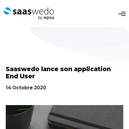
O
p
e
n
M
e
n
u
Saaswedo lance son application
End User
14 Octobre 2020