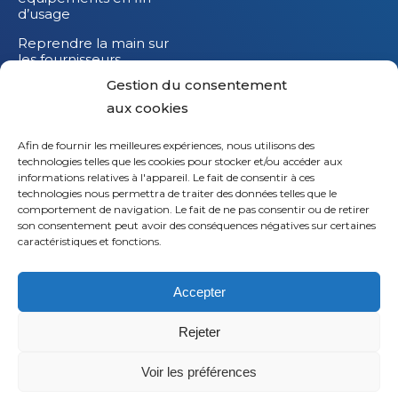
d’usage
Reprendre la main sur
les fournisseurs
Gestion du consentement
Réduire l’impact
carbone de vos
aux cookies
équipements IT
Afin de fournir les meilleures expériences, nous utilisons des
technologies telles que les cookies pour stocker et/ou accéder aux
informations relatives à l'appareil. Le fait de consentir à ces
technologies nous permettra de traiter des données telles que le
Li
comportement de navigation. Le fait de ne pas consentir ou de retirer
son consentement peut avoir des conséquences négatives sur certaines
X
caractéristiques et fonctions.
Fb
Accepter
Em
Rejeter
© 2026
Saaswedo
– Tous droits réservés |
Mentions
légales
|
Politique de confidentialité
Voir les préférences
Share
L