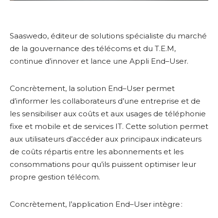
Saaswedo, éditeur de solutions
spécialiste du
marché
de la gouvernance des télécoms et du T
.
E
.
M,
continu
e
d’innover et lance
une Appli
End
–
User.
Concrètement, la solution End
–
User
permet
d’informer les collaborateurs d’une entreprise
et de
les
sensibiliser
aux
coûts et
aux
usages
de
téléphonie
fixe et mobile et
de
service
s
IT. Cette solution permet
aux utilisateurs d’accéder
aux principaux
indicateurs
de coûts
répartis entre les abonnements et les
consommations pour qu’ils puissent
optimiser
leur
propre
gestion télécom.
Concrètement, l’application End
–
User intègre :