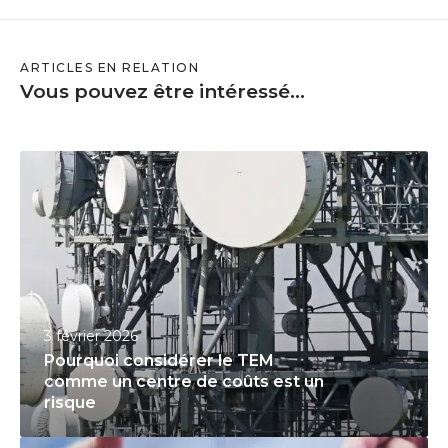
ARTICLES EN RELATION
Vous pouvez être intéressé...
P
o
u
r
q
u
o
3 février 2026
i
Pourquoi considérer le TEM
c
comme un centre de coûts est un
o
risque
n