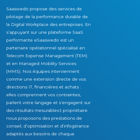
e
Saaswedo propose des services de
z
pilotage de la performance durable de
p
la Digital Workplace des entreprises. En
a
s’appuyant sur une plateforme SaaS
s
performante eSaaswedo est un
v
partenaire opérationnel spécialisé en
o
Telecom Expense Management (TEM)
i
et en Managed Mobility Services
r
(MMS). Nos équipes interviennent
comme une extension directe de vos
directions IT, financières et achats :
elles comprennent vos contraintes,
parlent votre langage et s’engagent sur
des résultats mesurables.t propriétaire
nous proposons des prestations de
conseil, d’optimisation et d’infogérance
adaptés aux besoins de chaque