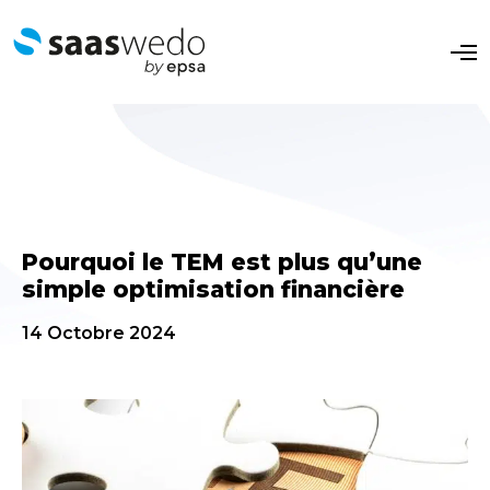
O
p
e
n
M
e
n
u
Pourquoi le TEM est plus qu’une
simple optimisation financière
14 Octobre 2024