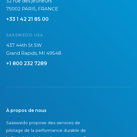
32 rue des jeuneurs
e
c
75002 PARIS, FRANCE
n
o
+33 1 42 21 85 00
s
û
e
t
SAASWEDO USA
s
s
t
e
437 44th St SW
é
s
Grand Rapids, MI 49548
l
t
+1 800 232 7289
é
u
c
n
o
r
m
i
s
s
2
q
À propos de nous
0
u
Saaswedo propose des services de
2
e
pilotage de la performance durable de
6