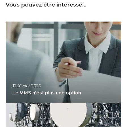
Vous pouvez être intéressé...
L
e
M
M
S
n
’
e
s
12 février 2026
t
Le MMS n’est plus une option
p
P
l
o
u
u
s