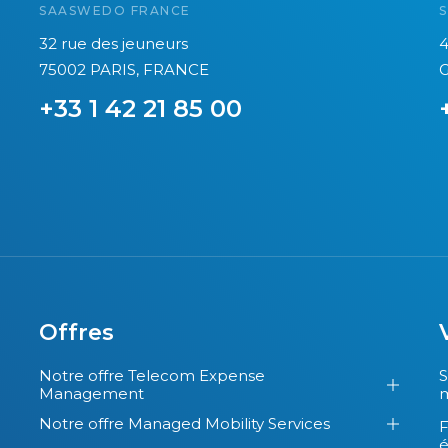
SAASWEDO FRANCE
d
s
’
s
32 rue des jeuneurs
4
i
o
75002 PARIS, FRANCE
G
n
c
+33 1 42 21 85 00
t
i
e
é
r
t
n
é
a
s
t
T
i
E
o
M
n
Offres
d
a
é
Notre offre Telecom Expense
S
l
t
Management
m
i
e
Notre offre Managed Mobility Services
F
s
n
é