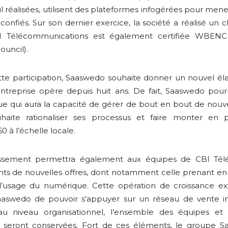
l réalisées, utilisent des plateformes infogérées pour mener
confiés. Sur son dernier exercice, la société a réalisé un ch
CBI Télécommunications est également certifiée WBEN
ouncil).
te participation, Saaswedo souhaite donner un nouvel él
entreprise opère depuis huit ans. De fait, Saaswedo pou
e qui aura la capacité de gérer de bout en bout de nouv
uhaite rationaliser ses processus et faire monter en 
à l’échelle locale.
tissement permettra également aux équipes de CBI Té
ents de nouvelles offres, dont notamment celle prenant e
 l’usage du numérique. Cette opération de croissance ex
aswedo de pouvoir s’appuyer sur un réseau de vente i
, au niveau organisationnel, l’ensemble des équipes et
seront conservées. Fort de ces éléments, le groupe S