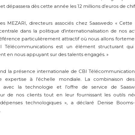
et dépassera dès cette année les 12 millions d’euros de chiffr
lles MEZARI, directeurs associés chez Saaswedo « Cette
trale dans la politique d’internationalisation de nos acti
érence particulièrement attractif où nous allons fortement
I Télécommunications est un élément structurant qui
nt en nous appuyant sur des talents engagés. »
nd la présence internationale de CBI Télécommunicatio
re expertise à l’échelle mondiale. La combinaison de
 avec la technologie et l’offre de service de Saas
teur de nos clients tout en leur fournissant les outils n
s dépenses technologiques », a déclaré Denise Booms
.