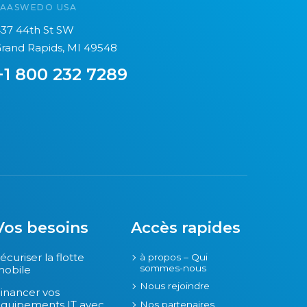
SAASWEDO USA
37 44th St SW
rand Rapids, MI 49548
+1 800 232 7289
Vos besoins
Accès rapides
écuriser la flotte
à propos – Qui
sommes-nous
obile
Nous rejoindre
inancer vos
quipements IT avec
Nos partenaires