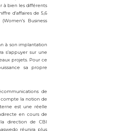
 à bien les différents
iffre d’affaires de 5,6
C (Women’s Business
an à son implantation
rra s’appuyer sur une
eaux projets. Pour ce
puissance sa propre
lécommunications de
n compte la notion de
terne est une réelle
ndirecte en cours de
 la direction de CBI
aaswedo réunira plus