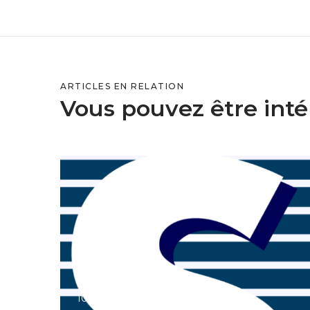
ARTICLES EN RELATION
Vous pouvez être intér
S
a
a
s
w
e
d
o
10 juin 2026
s