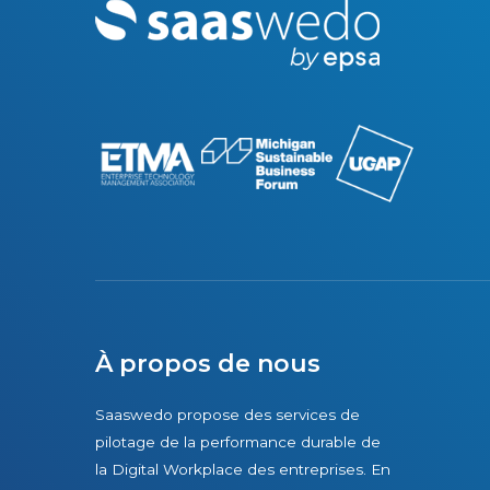
M
n
o
t
r
é
e
g
r
e
r
l
e
S
o
f
t
À propos de nous
w
a
Saaswedo propose des services de
pilotage de la performance durable de
r
la Digital Workplace des entreprises. En
e