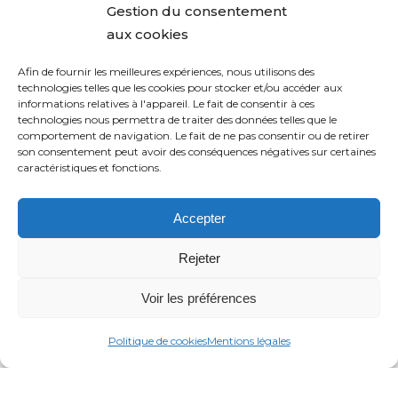
O
Gestion du consentement
s
u
p
aux cookies
c
c
t
o
t
i
Afin de fournir les meilleures expériences, nous utilisons des
technologies telles que les cookies pour stocker et/ou accéder aux
m
u
m
informations relatives à l'appareil. Le fait de consentir à ces
m
r
i
technologies nous permettra de traiter des données telles que le
a
e
comportement de navigation. Le fait de ne pas consentir ou de retirer
s
son consentement peut avoir des conséquences négatives sur certaines
n
W
a
caractéristiques et fonctions.
d
A
t
e
N
i
Accepter
s
e
o
t
n
Rejeter
Optimisation des dépenses de
r
d
services publics et audit énergétique
é
Voir les préférences
e
stratégique
a
s
Politique de cookies
Mentions légales
l
d
Mise au point d'un audit méticuleux des factures de
i
é
services publics et d'une stratégie de gestion des
s
p
coûts énergétiques pour un important conglomérat