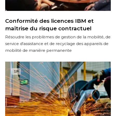
é
d
e
Conformité des licences IBM et
s
maîtrise du risque contractuel
l
Résoudre les problèmes de gestion de la mobilité, de
i
service d'assistance et de recyclage des appareils de
c
mobilité de manière permanente
e
n
c
M
e
i
s
s
I
e
B
s
M
à
e
n
t
i