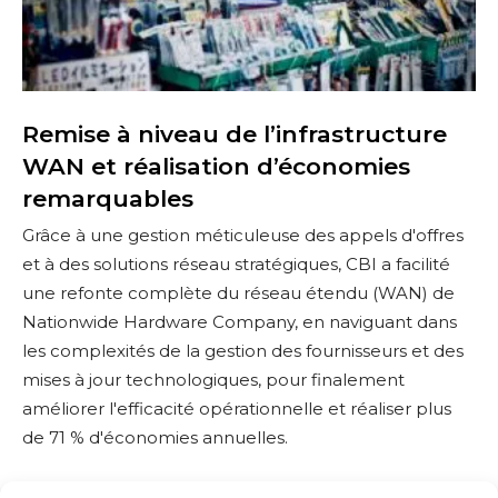
o
i
n
n
n
i
t
s
v
r
i
e
a
q
a
Remise à niveau de l’infrastructure
c
u
u
WAN et réalisation d’économies
t
e
d
remarquables
u
l
e
e
a
l
​Grâce à une gestion méticuleuse des appels d'offres
l
g
’
et à des solutions réseau stratégiques, CBI a facilité
e
i
une refonte complète du réseau étendu (WAN) de
s
n
Nationwide Hardware Company, en naviguant dans
t
f
les complexités de la gestion des fournisseurs et des
i
r
mises à jour technologiques, pour finalement
o
a
améliorer l'efficacité opérationnelle et réaliser plus
n
s
de 71 % d'économies annuelles.
d
t
e
r