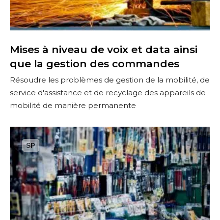
m
v
a
e
î
a
t
u
Mises à niveau de voix et data ainsi
r
d
que la gestion des commandes
i
e
Résoudre les problèmes de gestion de la mobilité, de
s
v
service d'assistance et de recyclage des appareils de
e
o
mobilité de manière permanente
d
i
u
x
r
e
R
i
t
e
s
d
m
q
a
i
u
t
s
e
a
e
c
a
à