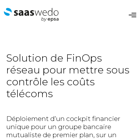
O
p
e
n
M
e
n
u
Solution de FinOps
réseau pour mettre sous
contrôle les coûts
télécoms
Déploiement d’un cockpit financier
unique pour un groupe bancaire
mutualiste de premier plan, sur un